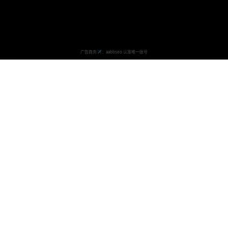
国产大片网
专注于提供最新最热门的国产影视作品，致力于传播优秀的中华文
化，为广大观众提供高质量的视频观看体验。
contact@guochandapian.com
快速导航
首页